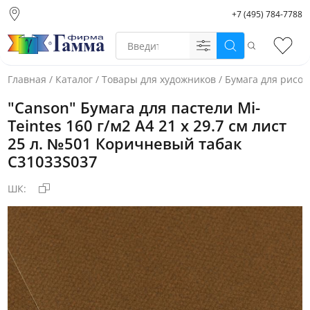
+7 (495) 784-7788
Москва (основной
склад)
Поиск
Избр
Санкт-Петербург
Новосибирск
Главная
/
Каталог
/
Товары для художников
/
Бумага для рисо
Нижний Новгород
"Canson" Бумага для пастели Mi-
Екатеринбург
Teintes 160 г/м2 A4 21 х 29.7 см лист
25 л. №501 Коричневый табак
C31033S037
ШК:
Фото товара