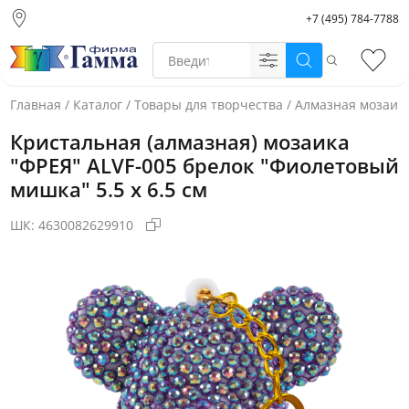
+7 (495) 784-7788
Москва (основной
склад)
Поиск
Избр
Санкт-Петербург
Новосибирск
Главная
/
Каталог
/
Товары для творчества
/
Алмазная мозаик
Нижний Новгород
Кристальная (алмазная) мозаика
Екатеринбург
"ФРЕЯ" ALVF-005 брелок "Фиолетовый
мишка" 5.5 х 6.5 см
ШК:
4630082629910
Фото товара