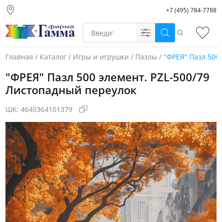
+7 (495) 784-7788
Москва (основной
склад)
Поиск
Избр
Санкт-Петербург
Новосибирск
Главная
/
Каталог
/
Игры и игрушки
/
Пазлы
/
"ФРЕЯ" Пазл 500
Нижний Новгород
"ФРЕЯ" Пазл 500 элемент. PZL-500/79
Екатеринбург
Листопадный переулок
ШК:
4640364101379
Фото товара