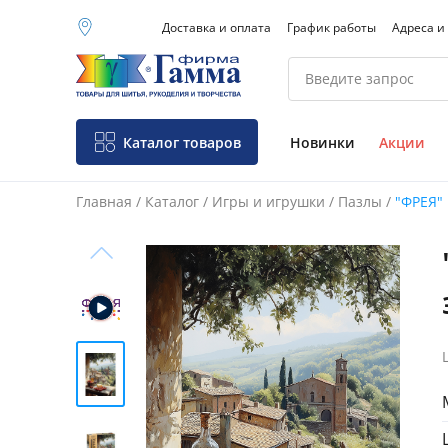
Доставка и оплата
График работы
Адреса и
Москва (основной
склад)
Санкт-Петербург
Новосибирск
Нижний Новгород
Каталог товаров
Новинки
Акции
Екатеринбург
Главная
/
Каталог
/
Игры и игрушки
/
Пазлы
/
"ФРЕЯ" 
Фо