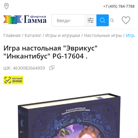
+7 (495) 784-7788
Москва (основной
склад)
Поиск
Избр
Санкт-Петербург
Новосибирск
Главная
/
Каталог
/
Игры и игрушки
/
Настольные игры
/
Игра 
Нижний Новгород
Игра настольная "Эврикус"
Екатеринбург
"Инкантибус" PG-17604 .
ШК:
4630082664959
Фото товара