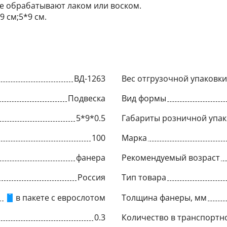
ее обрабатывают лаком или воском.
9 см;5*9 см.
ВД-1263
Вес отгрузочной упаковки,
Подвеска
Вид формы
5*9*0.5
Габариты розничной упак
100
Марка
фанера
Рекомендуемый возраст
Россия
Тип товара
в пакете с еврослотом
Толщина фанеры, мм
0.3
Количество в транспортн