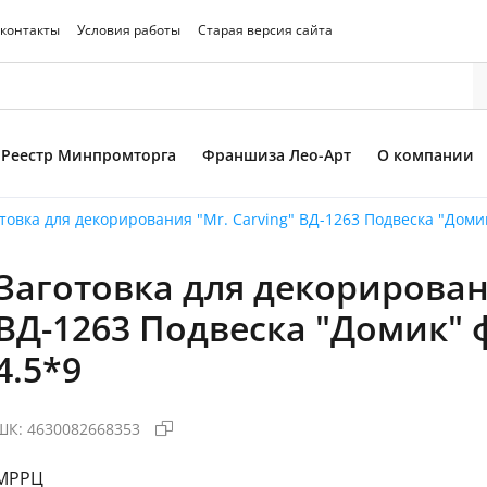
 контакты
Условия работы
Старая версия сайта
Реестр Минпромторга
Франшиза Лео-Арт
О компании
товка для декорирования "Mr. Carving" ВД-1263 Подвеска "Домик
Заготовка для декорировани
то товара
ВД-1263 Подвеска "Домик" 
4.5*9
ШК:
4630082668353
МРРЦ