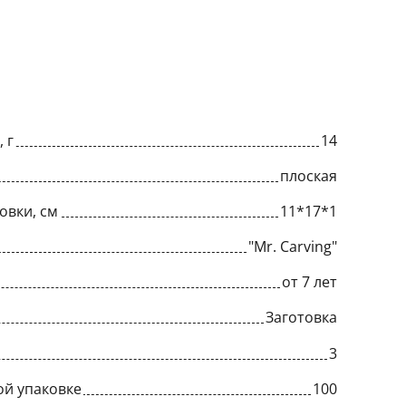
 г
14
плоская
овки, см
11*17*1
"Mr. Carving"
от 7 лет
Заготовка
3
ой упаковке
100