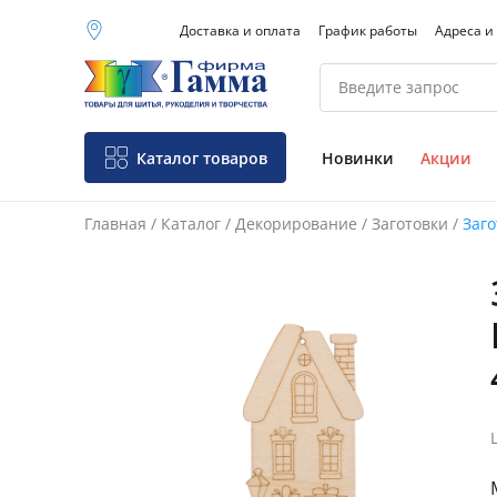
Доставка и оплата
График работы
Адреса и
Москва (основной
склад)
Санкт-Петербург
Новосибирск
Нижний Новгород
Каталог товаров
Новинки
Акции
Екатеринбург
Главная
/
Каталог
/
Декорирование
/
Заготовки
/
Заго
Фо