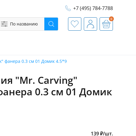
+7 (495) 784-7788
0
По названию
Поиск
Избранное
Профиль
Корзина
" фанера 0.3 см 01 Домик 4.5*9
я "Mr. Carving"
фанера 0.3 см 01 Домик
139
₽
/
шт.