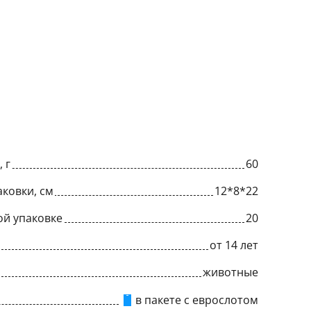
 г
60
ковки, см
12*8*22
ой упаковке
20
от 14 лет
животные
в пакете с еврослотом