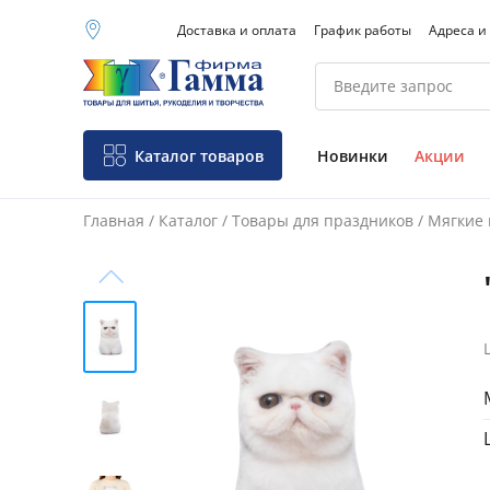
Доставка и оплата
График работы
Адреса и
Москва (основной
склад)
Санкт-Петербург
Новосибирск
Нижний Новгород
Каталог товаров
Новинки
Акции
Екатеринбург
Главная
/
Каталог
/
Товары для праздников
/
Мягкие 
Фо