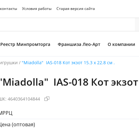
 контакты
Условия работы
Старая версия сайта
Реестр Минпромторга
Франшиза Лео-Арт
О компании
игрушки
/
"Miadolla" IAS-018 Кот экзот 15.3 х 22.8 см .
"Miadolla" IAS-018 Кот экзот 
то товара
ШК:
4640364104844
МРРЦ
Цена (оптовая)