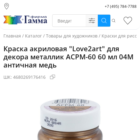
+7 (495) 784-7788
Москва (основной
склад)
Поиск
Избр
Санкт-Петербург
Новосибирск
Главная
/
Каталог
/
Товары для художников
/
Краски для рисо
Нижний Новгород
Краска акриловая "Love2art" для
Екатеринбург
декора металлик ACPM-60 60 мл 04М
античная медь
ШК:
4680269176416
Фото товара