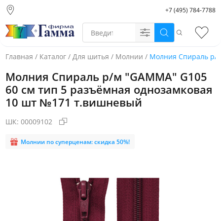
+7 (495) 784-7788
Москва (основной
склад)
Поиск
Избр
Санкт-Петербург
Новосибирск
Главная
/
Каталог
/
Для шитья
/
Молнии
/
Молния Спираль р/м
Нижний Новгород
Молния Спираль р/м "GAMMA" G105
Екатеринбург
60 см тип 5 разъёмная однозамковая
10 шт №171 т.вишневый
ШК:
00009102
Молнии по суперценам: скидка 50%!
Фото товара