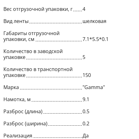
Вес отгрузочной упаковки, г
4
Вид ленты
шелковая
Габариты отгрузочной
упаковки, см
7.1*5.5*0.1
Количество в заводской
упаковке
5
Количество в транспортной
упаковке
150
Марка
"Gamma"
Намотка, м
9.1
Разброс (длина)
0.5
Разброс (ширина)
0.2
Реализация
Да