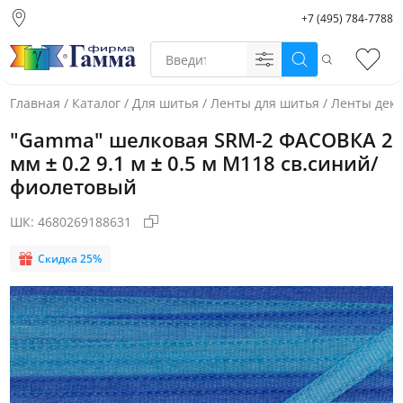
+7 (495) 784-7788
Москва (основной
склад)
Поиск
Избр
Санкт-Петербург
Новосибирск
Главная
/
Каталог
/
Для шитья
/
Ленты для шитья
/
Ленты дек
Нижний Новгород
"Gamma" шелковая SRM-2 ФАСОВКА 2
Екатеринбург
мм ± 0.2 9.1 м ± 0.5 м M118 св.синий/
фиолетовый
ШК:
4680269188631
Скидка 25%
Фото товара