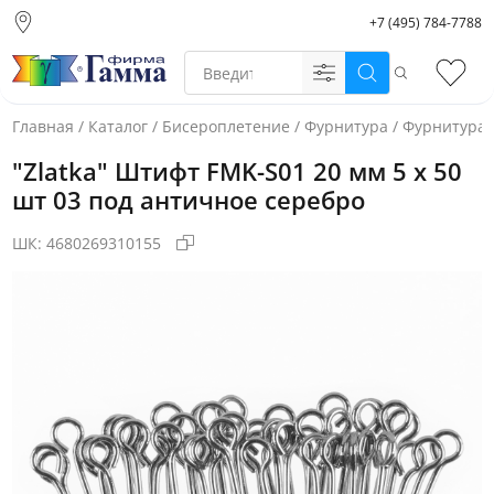
+7 (495) 784-7788
Москва (основной
склад)
Поиск
Избр
Санкт-Петербург
Новосибирск
Главная
/
Каталог
/
Бисероплетение
/
Фурнитура
/
Фурнитура 
Нижний Новгород
"Zlatka" Штифт FMK-S01 20 мм 5 х 50
Екатеринбург
шт 03 под античное серебро
ШК:
4680269310155
Фото товара