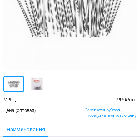
МРРЦ
299
₽
/
шт.
Цена (оптовая)
Зарегистрируйтесь,
чтобы узнать оптовую цену
Наименования