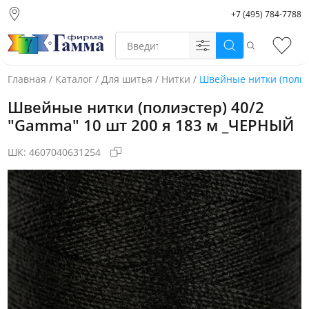
+7 (495) 784-7788
Москва (основной
склад)
Поиск
Избр
Санкт-Петербург
Новосибирск
Главная
/
Каталог
/
Для шитья
/
Нитки
/
Швейные нитки (полиэ
Нижний Новгород
Швейные нитки (полиэстер) 40/2
Екатеринбург
"Gamma" 10 шт 200 я 183 м _ЧЕРНЫЙ
ШК:
4607040631254
Фото товара