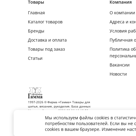
Товары
Компания
Главная
О компании
Каталог товаров
Адреса и ко
Бренды
Условия ра
Доставка и оплата
Публичная 
Товары под заказ
Политика о
персональн
Статьи
Вакансии
Новости
1997-2026 © Фирма «Гамма» Товары для
шитья, вязания, рукоделия. База данных
Москва обновлена: 2026-08-06 16:10:59
Мы используем файлы cookies в статистич
потребностям пользователей. Если вы не 
Все права на фото, тексты, рисунки принадлежат фирме «Гамма». По
cookies в вашем браузере. Изменение нас
правообладателя запрещено. Подробнее о
правовой информации