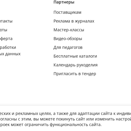
Партнеры
Поставщикам
нтакты
Реклама в журналах
боты
Мастер-классы
оферта
Видео-обзоры
бработки
Для педагогов
ых данных
Бесплатные каталоги
Календарь рукоделия
Пригласить в тендер
еских и рекламных целях, а также для адаптации сайта к инди
согласны с этим, вы можете покинуть сайт или изменить настр
лное или частичное копирование, воспроизведение в печатном виде и/или использован
троек может ограничить функциональность сайта.