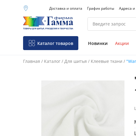
Доставка и оплата
График работы
Адреса и
Москва (основной
склад)
Санкт-Петербург
Новосибирск
Нижний Новгород
Каталог товаров
Новинки
Акции
Екатеринбург
Главная
/
Каталог
/
Для шитья
/
Клеевые ткани
/
"War
Фо