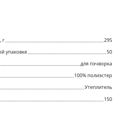
 г
295
ой упаковке
50
для пэчворка
100% полиэстер
Утеплитель
150