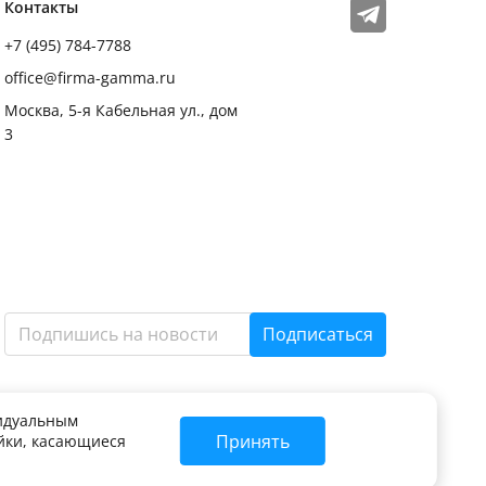
Мы в соцсетях
Телеграм
Контакты
+7 (495) 784-7788
office@firma-gamma.ru
Москва, 5-я Кабельная ул., дом
3
Подписаться
видуальным
Принять
ойки, касающиеся
ие в любой форме, цитирование без письменного разрешения