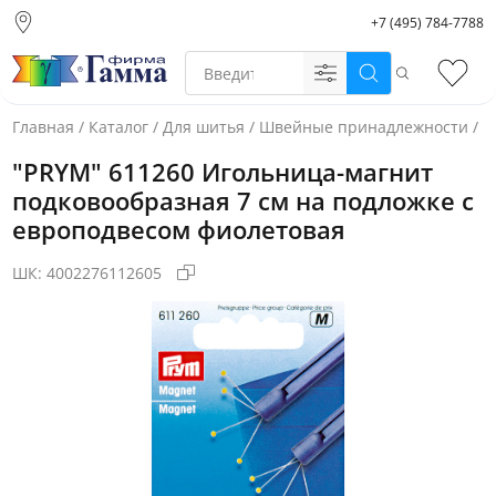
+7 (495) 784-7788
Москва (основной
склад)
Поиск
Избр
Санкт-Петербург
Новосибирск
Главная
/
Каталог
/
Для шитья
/
Швейные принадлежности
/
И
Нижний Новгород
"PRYM" 611260 Игольница-магнит
Екатеринбург
подковообразная 7 см на подложке с
европодвесом фиолетовая
ШК:
4002276112605
Фото товара