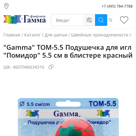
+7 (495) 784-7788
Москва (основной
склад)
Поиск
Избр
Санкт-Петербург
Новосибирск
Главная
/
Каталог
/
Для шитья
/
Швейные принадлежности
/
И
Нижний Новгород
"Gamma" ТОМ-5.5 Подушечка для игл
Екатеринбург
"Помидор" 5.5 см в блистере красный
ШК:
4607040634316
Фото товара