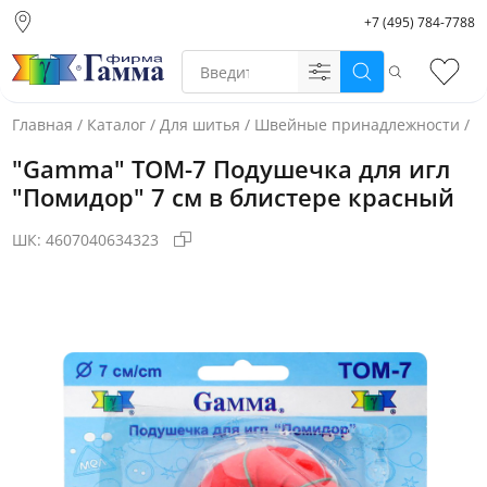
+7 (495) 784-7788
Москва (основной
склад)
Поиск
Избр
Санкт-Петербург
Новосибирск
Главная
/
Каталог
/
Для шитья
/
Швейные принадлежности
/
И
Нижний Новгород
"Gamma" ТОМ-7 Подушечка для игл
Екатеринбург
"Помидор" 7 см в блистере красный
ШК:
4607040634323
Фото товара