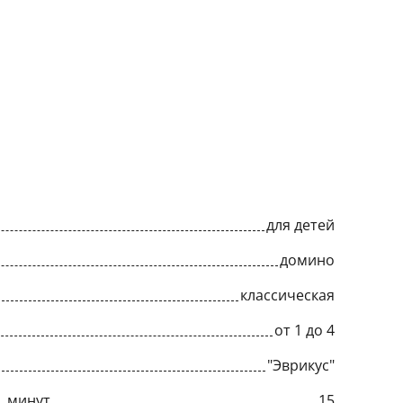
для детей
домино
классическая
от 1 до 4
"Эврикус"
, минут
15