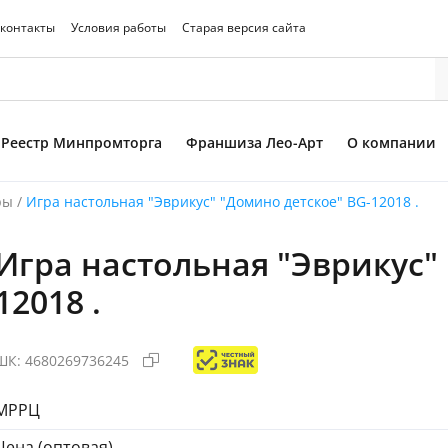
 контакты
Условия работы
Старая версия сайта
Реестр Минпромторга
Франшиза Лео-Арт
О компании
ры
/
Игра настольная "Эврикус" "Домино детское" BG-12018 .
Игра настольная "Эврикус"
то товара
12018 .
ШК:
4680269736245
МРРЦ
Цена (оптовая)