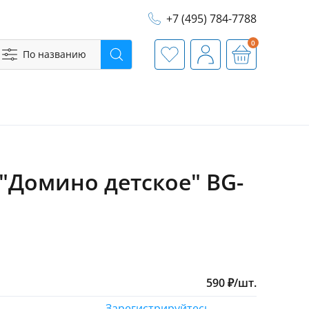
+7 (495) 784-7788
0
По названию
Поиск
Избранное
Профиль
Корзина
 "Домино детское" BG-
590
₽
/
шт.
Зарегистрируйтесь,