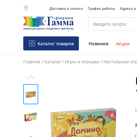
Доставка и оплата
График работы
Адреса и
Москва (основной
склад)
Санкт-Петербург
Новосибирск
Нижний Новгород
Каталог товаров
Новинки
Акции
Екатеринбург
Главная
/
Каталог
/
Игры и игрушки
/
Настольные иг
Фо