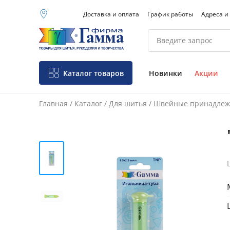
Доставка и оплата
График работы
Адреса и
Москва (основной
склад)
Санкт-Петербург
Новосибирск
Нижний Новгород
Каталог товаров
Новинки
Акции
Екатеринбург
Главная
/
Каталог
/
Для шитья
/
Швейные принадлеж
Фо