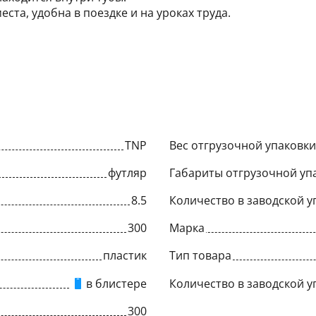
ста, удобна в поездке и на уроках труда.
TNP
Вес отгрузочной упаковки,
футляр
Габариты отгрузочной упа
8.5
Количество в заводской у
300
Марка
пластик
Тип товара
в блистере
Количество в заводской у
300