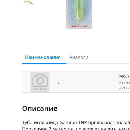
Наименования
Аналоги
Моск
.
нет в
добав
Описание
Туба-игольница Gamma TNP предназначена для 
Прозрачный материал позволяет видеть, что н