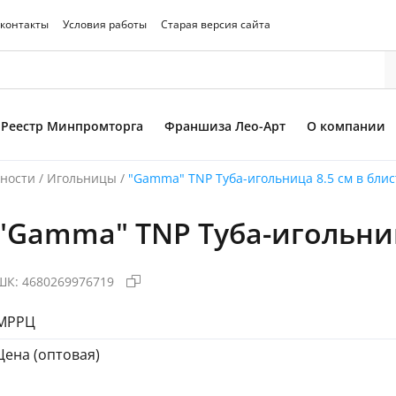
 контакты
Условия работы
Старая версия сайта
Реестр Минпромторга
Франшиза Лео-Арт
О компании
ности
/
Игольницы
/
"Gamma" TNP Туба-игольница 8.5 см в блис
"Gamma" TNP Туба-игольница
то товара
ШК:
4680269976719
МРРЦ
Цена (оптовая)