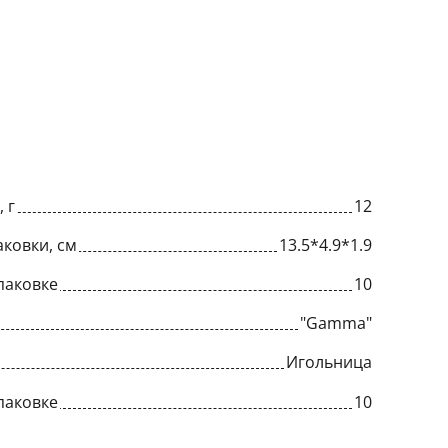
 г
12
ковки, см
13.5*4.9*1.9
паковке
10
"Gamma"
Игольница
паковке
10