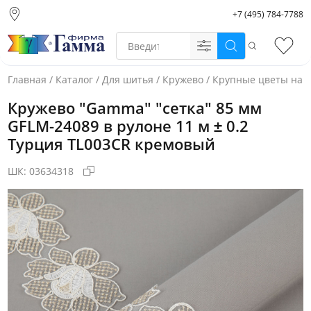
+7 (495) 784-7788
Москва (основной
склад)
Поиск
Избр
Санкт-Петербург
Новосибирск
Главная
/
Каталог
/
Для шитья
/
Кружево
/
Крупные цветы на с
Нижний Новгород
Кружево "Gamma" "сетка" 85 мм
Екатеринбург
GFLM-24089 в рулоне 11 м ± 0.2
Турция TL003CR кремовый
ШК:
03634318
Фото товара