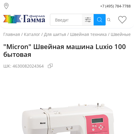
+7 (495) 784-7788
Москва (основной
склад)
Поиск
Избр
Санкт-Петербург
Новосибирск
Главная
/
Каталог
/
Для шитья
/
Швейная техника
/
Швейные 
Нижний Новгород
"Micron" Швейная машина Luxio 100
Екатеринбург
бытовая
ШК:
4630082024364
Фото товара