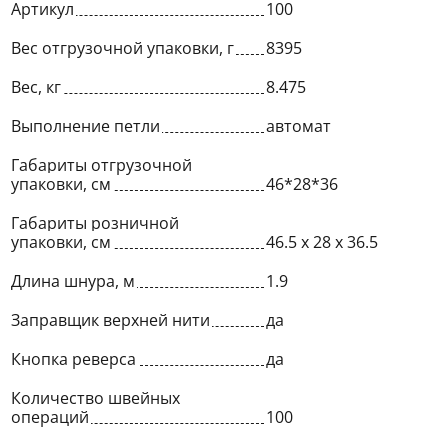
Артикул
100
Вес отгрузочной упаковки, г
8395
Вес, кг
8.475
Выполнение петли
автомат
Габариты отгрузочной
упаковки, см
46*28*36
Габариты розничной
упаковки, см
46.5 х 28 х 36.5
Длина шнура, м
1.9
Заправщик верхней нити
да
Кнопка реверса
да
Количество швейных
операций
100