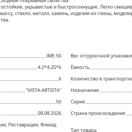
сходные покрывные свойства.
тостойкие, укрывистые и быстросохнущие. Легко смешив
тмассу, стекло, металл, камень, изделия из глины, моде
тва.
IME-50
Вес отгрузочной упаковки,
4.2*4.25*6
Ёмкость
6
Количество в транспортн
"VISTA-ARTISTA"
Назначение
50
Серия
08.08.2026
Страна происхождения
ие, Реставрация, Флюид
Тип товара