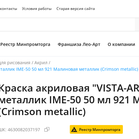
 контакты
Условия работы
Старая версия сайта
Реестр Минпромторга
Франшиза Лео-Арт
О компании
для рисования
/
Акрил
/
еталлик IME-50 50 мл 921 Малиновая металлик (Crimson metallic)
Краска акриловая "VISTA-AR
то товара
металлик IME-50 50 мл 921
(Crimson metallic)
ШК:
4630082037197
Реестр Минпромторга