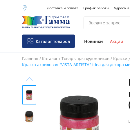
Доставка и оплата
График работы
Адреса и
Москва (основной
склад)
Санкт-Петербург
Новосибирск
Нижний Новгород
Каталог товаров
Новинки
Акции
Екатеринбург
Главная
/
Каталог
/
Товары для художников
/
Краски 
Краска акриловая "VISTA-ARTISTA" idea для декора м
Фо