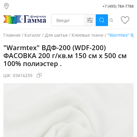
+7 (495) 784-7788
Москва (основной
склад)
Поиск
Избр
Санкт-Петербург
Новосибирск
Главная
/
Каталог
/
Для шитья
/
Клеевые ткани
/
"Warmtex" ВДФ
Нижний Новгород
"Warmtex" ВДФ-200 (WDF-200)
Екатеринбург
ФАСОВКА 200 г/кв.м 150 см х 500 см
100% полиэстер .
ШК:
03416259
Фото товара