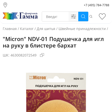
+7 (495) 784-7788
Москва (основной
склад)
Поиск
Избр
Санкт-Петербург
Новосибирск
Главная
/
Каталог
/
Для шитья
/
Швейные принадлежности
/
И
Нижний Новгород
"Micron" NDV-01 Подушечка для игл
Екатеринбург
на руку в блистере бархат
ШК:
4630082072549
Фото товара