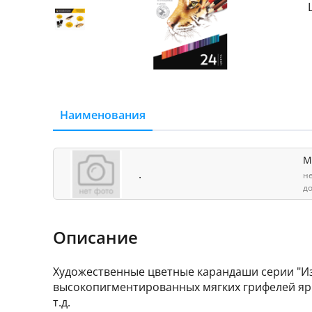
Наименования
М
.
н
д
Описание
Художественные цветные карандаши серии "Изо
высокопигментированных мягких грифелей ярк
т.д.