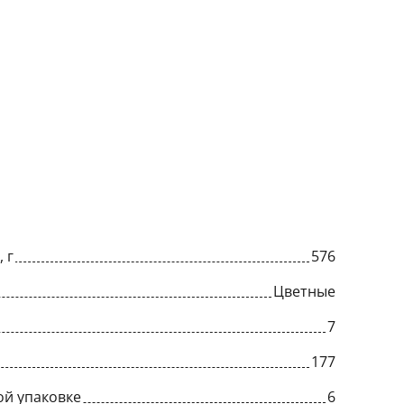
 г
576
Цветные
7
177
ой упаковке
6