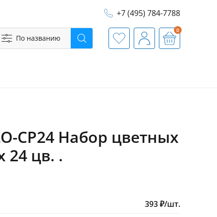
+7 (495) 784-7788
0
По названию
Поиск
Избранное
Профиль
Корзина
IZO-CP24 Набор цветных
24 цв. .
393
₽
/
шт.