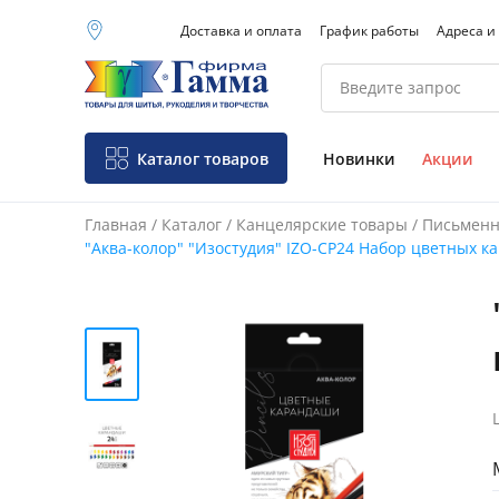
Доставка и оплата
График работы
Адреса и
Москва (основной
склад)
Санкт-Петербург
Новосибирск
Нижний Новгород
Каталог товаров
Новинки
Акции
Екатеринбург
Главная
/
Каталог
/
Канцелярские товары
/
Письменн
"Аква-колор" "Изостудия" IZO-CP24 Набор цветных ка
Фо