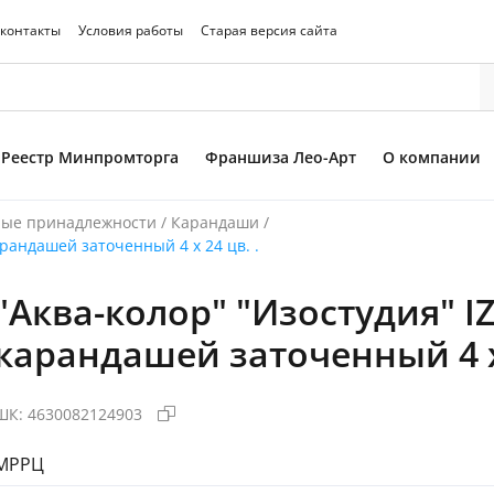
 контакты
Условия работы
Старая версия сайта
Реестр Минпромторга
Франшиза Лео-Арт
О компании
ые принадлежности
/
Карандаши
/
рандашей заточенный 4 х 24 цв. .
"Аква-колор" "Изостудия" 
то товара
карандашей заточенный 4 х 
ШК:
4630082124903
МРРЦ