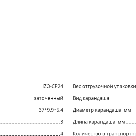
IZO-CP24
Вес отгрузочной упаковки,
заточенный
Вид карандаша
37*9.9*5.4
Диаметр карандаша, мм
3
Длина карандаша, мм
4
Количество в транспортн