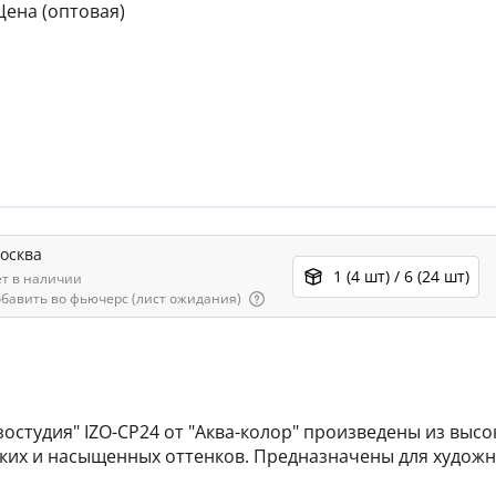
Цена (оптовая)
осква
1 (4 шт) / 6 (24 шт)
ет в наличии
обавить во фьючерс (лист ожидания)
студия" IZO-CP24 от "Аква-колор" произведены из высо
их и насыщенных оттенков. Предназначены для художни