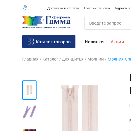
Доставка и оплата
График работы
Адреса и
Москва (основной
склад)
Санкт-Петербург
Новосибирск
Нижний Новгород
Каталог товаров
Новинки
Акции
Екатеринбург
Главная
/
Каталог
/
Для шитья
/
Молнии
/
Молния Спи
Фо