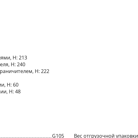
ями, Н: 213
ля, Н: 240
аничителем, Н: 222
и, Н: 60
и, Н: 48
G105
Вес отгрузочной упаковки,