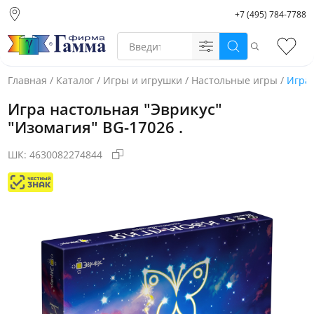
+7 (495) 784-7788
Москва (основной
склад)
Поиск
Избр
Санкт-Петербург
Новосибирск
Главная
/
Каталог
/
Игры и игрушки
/
Настольные игры
/
Игра 
Нижний Новгород
Игра настольная "Эврикус"
Екатеринбург
"Изомагия" BG-17026 .
ШК:
4630082274844
Фото товара