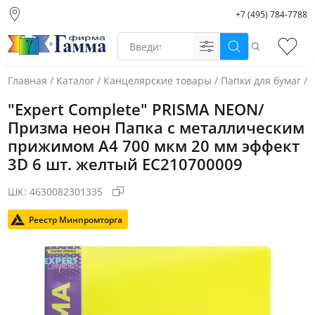
+7 (495) 784-7788
Москва (основной
склад)
Поиск
Избр
Санкт-Петербург
Новосибирск
Главная
/
Каталог
/
Канцелярские товары
/
Папки для бумаг
/
Нижний Новгород
"Expert Complete" PRISMA NEON/
Екатеринбург
Призма неон Папка с металлическим
прижимом A4 700 мкм 20 мм эффект
3D 6 шт. желтый EC210700009
ШК:
4630082301335
Реестр Минпромторга
Фото товара