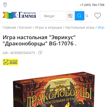
+7 (495) 784-7788
Москва (основной
склад)
Поиск
Избр
Санкт-Петербург
Новосибирск
Главная
/
Каталог
/
Игры и игрушки
/
Настольные игры
/
Игра 
Нижний Новгород
Игра настольная "Эврикус"
Екатеринбург
"Драконоборцы" BG-17076 .
ШК:
4630082560473
Фото товара