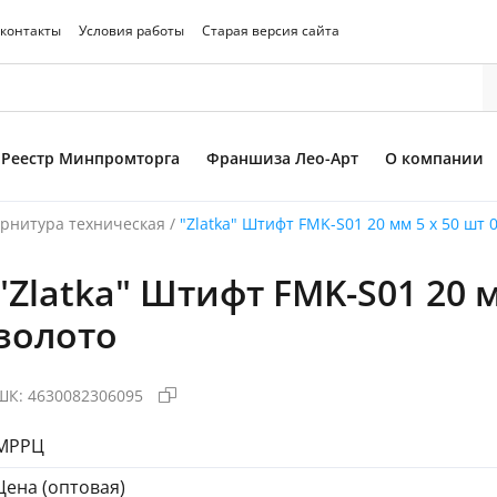
 контакты
Условия работы
Старая версия сайта
Реестр Минпромторга
Франшиза Лео-Арт
О компании
рнитура техническая
/
"Zlatka" Штифт FMK-S01 20 мм 5 х 50 шт 
"Zlatka" Штифт FMK-S01 20 м
то товара
золото
ШК:
4630082306095
МРРЦ
Цена (оптовая)