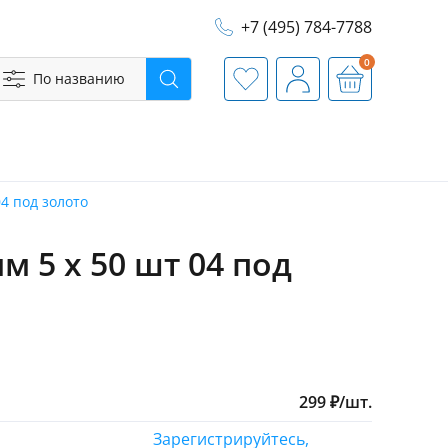
+7 (495) 784-7788
0
По названию
Поиск
Избранное
Профиль
Корзина
04 под золото
м 5 х 50 шт 04 под
299
₽
/
шт.
Зарегистрируйтесь,