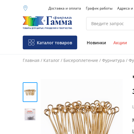
Доставка и оплата
График работы
Адреса и
Москва (основной
склад)
Санкт-Петербург
Новосибирск
Нижний Новгород
Каталог товаров
Новинки
Акции
Екатеринбург
Главная
/
Каталог
/
Бисероплетение
/
Фурнитура
/
Фу
Фо