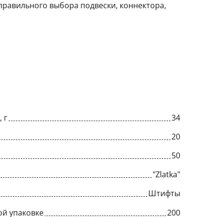
правильного выбора подвески, коннектора,
 г
34
20
50
"Zlatka"
Штифты
ой упаковке
200