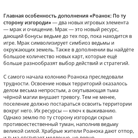
Главная особенность дополнения «Роанок: По ту
сторону изгороди»
— два новых игровых элемента
— мрак и очищение. Мрак — это новый ресурс,
дающий бонусы ведьме до тех пор, пока находится в
игре. Мрак символизирует симбиоз ведьмы и
окружающих земель. Также в дополнении вы найдёте
большое количество новых карт, которые ещё
больше разнообразят выбор действий и стратегий.
C самого начала колонию Роанока преследовали
трудности. Освоение новых территорий оказалось
делом весьма непростым, а окутывающая тьма
чёрной магии внушает тревогу. Тем не менее,
поселение должно постараться освоить территории
вокруг него. Их ресурсы — ключ к выживанию.
Однако землю по ту сторону изгороди скрыл
противоестественный туман, наполнив ведьму
великой силой. Храбрые жители Роанока дают отпор,
и тьма отступает медленно, но верно.