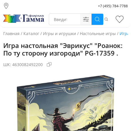
+7 (495) 784-7788
Москва (основной
склад)
Поиск
Избр
Санкт-Петербург
Новосибирск
Главная
/
Каталог
/
Игры и игрушки
/
Настольные игры
/
Игра 
Нижний Новгород
Игра настольная "Эврикус" "Роанок:
Екатеринбург
По ту сторону изгороди" PG-17359 .
ШК:
4630082492200
Фото товара