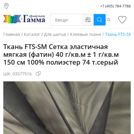
+7 (495) 784-7788
Москва (основной
склад)
Поиск
Избр
Санкт-Петербург
Новосибирск
Главная
/
Каталог
/
Для шитья
/
Клеевые ткани
/
Ткань FTS-SM 
Нижний Новгород
Ткань FTS-SM Сетка эластичная
Екатеринбург
мягкая (фатин) 40 г/кв.м ± 1 г/кв.м
150 см 100% полиэстер 74 т.серый
ШК:
03577516
Фото товара