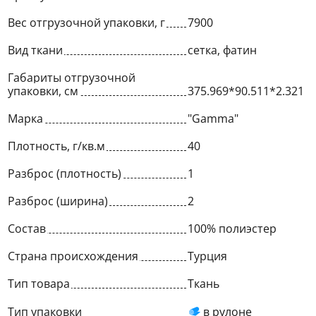
Вес отгрузочной упаковки, г
7900
Вид ткани
сетка, фатин
Габариты отгрузочной
упаковки, см
375.969*90.511*2.321
Марка
"Gamma"
Плотность, г/кв.м
40
Разброс (плотность)
1
Разброс (ширина)
2
Состав
100% полиэстер
Страна происхождения
Турция
Тип товара
Ткань
Тип упаковки
в рулоне