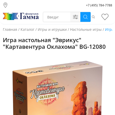
+7 (495) 784-7788
Москва (основной
склад)
Поиск
Избр
Санкт-Петербург
Новосибирск
Главная
/
Каталог
/
Игры и игрушки
/
Настольные игры
/
Игра 
Нижний Новгород
Игра настольная "Эврикус"
Екатеринбург
"Картавентура Оклахома" BG-12080
Фото товара