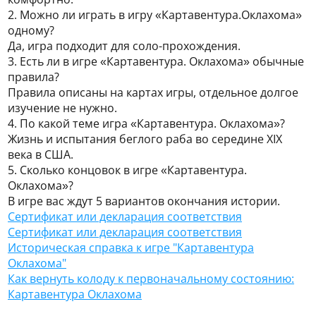
2. Можно ли играть в игру «Картавентура.Оклахома»
одному?
Да, игра подходит для соло-прохождения.
3. Есть ли в игре «Картавентура. Оклахома» обычные
правила?
Правила описаны на картах игры, отдельное долгое
изучение не нужно.
4. По какой теме игра «Картавентура. Оклахома»?
Жизнь и испытания беглого раба во середине XIX
века в США.
5. Сколько концовок в игре «Картавентура.
Оклахома»?
В игре вас ждут 5 вариантов окончания истории.
Сертификат или декларация соответствия
Сертификат или декларация соответствия
Историческая справка к игре "Картавентура
Оклахома"
Как вернуть колоду к первоначальному состоянию:
Картавентура Оклахома