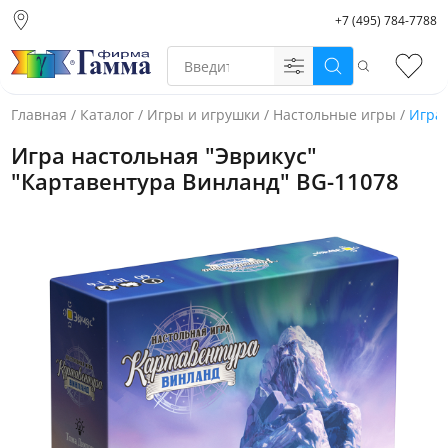
+7 (495) 784-7788
Москва (основной
склад)
Поиск
Избр
Санкт-Петербург
Новосибирск
Главная
/
Каталог
/
Игры и игрушки
/
Настольные игры
/
Игра 
Нижний Новгород
Игра настольная "Эврикус"
Екатеринбург
"Картавентура Винланд" BG-11078
Фото товара