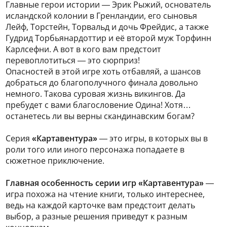
Главные герои истории — Эрик Рыжий, основатель
исландской колонии в Гренландии, его сыновья
Лейф, Торстейн, Торвальд и дочь Фрейдис, а также
Гудрид Торбьянардоттир и её второй муж Торфинн
Карлсефни. А вот в кого вам предстоит
перевоплотиться — это сюрприз!
Опасностей в этой игре хоть отбавляй, а шансов
добраться до благополучного финала довольно
немного. Такова суровая жизнь викингов. Да
пребудет с вами благословение Одина! Хотя…
останетесь ли вы верны скандинавским богам?
Серия
«Картавентура»
— это игры, в которых вы в
роли того или иного персонажа попадаете в
сюжетное приключение.
Главная особенность серии игр «Картавентура»
—
игра похожа на чтение книги, только интереснее,
ведь на каждой карточке вам предстоит делать
выбор, а разные решения приведут к разным