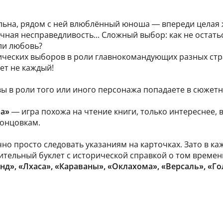
ельна, рядом с ней влюблённый юноша — впереди целая 
ная несправедливость... Сложный выбор: как не остатьс
или любовь?
ических выборов в роли главнокомандующих разных стра
ет не каждый!
вы в роли того или иного персонажа попадаете в сюжет
ра»
— игра похожа на чтение книги, только интереснее, 
концовкам.
очно просто следовать указаниям на карточках. Зато в к
тельный буклет с исторической справкой о том времени
нд», «Лхаса», «Караваны», «Оклахома», «Версаль», «Г