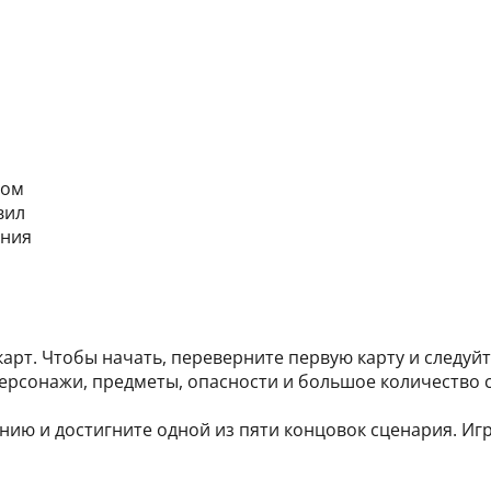
ром
вил
ения
 карт. Чтобы начать, переверните первую карту и следу
 персонажи, предметы, опасности и большое количество
ию и достигните одной из пяти концовок сценария. Игра