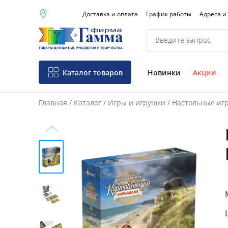
Доставка и оплата
График работы
Адреса и
Москва (основной
склад)
Санкт-Петербург
Новосибирск
Нижний Новгород
Каталог товаров
Новинки
Акции
Екатеринбург
Главная
/
Каталог
/
Игры и игрушки
/
Настольные иг
Фо