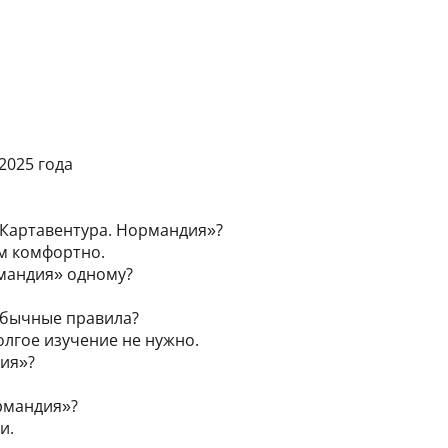
2025 года
 «Картавентура. Нормандия»?
ам комфортно.
рмандия» одному?
 обычные правила?
олгое изучение не нужно.
дия»?
ормандия»?
и.