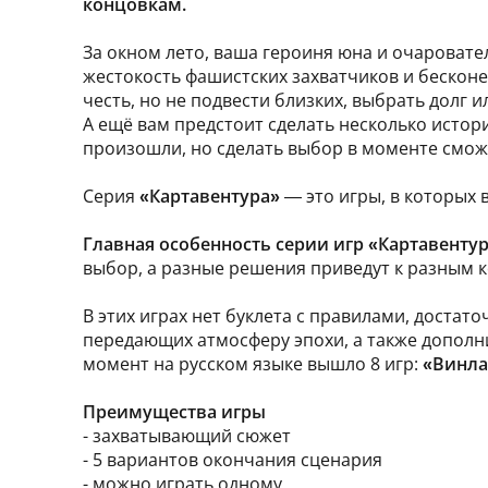
концовкам.
За окном лето, ваша героиня юна и очароват
жестокость фашистских захватчиков и бесконеч
честь, но не подвести близких, выбрать долг 
А ещё вам предстоит сделать несколько истор
произошли, но сделать выбор в моменте смож
Серия
«Картавентура»
— это игры, в которых 
Главная особенность серии игр «Картавенту
выбор, а разные решения приведут к разным 
В этих играх нет буклета с правилами, достат
передающих атмосферу эпохи, а также дополни
момент на русском языке вышло 8 игр:
«Винла
Преимущества игры
- захватывающий сюжет
- 5 вариантов окончания сценария
- можно играть одному