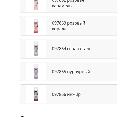
097862 розовая
карамель
097863 розовый
коралл
097864 серая сталь
097865 пурпурный
097866 инжир