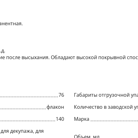
анентная.
.д.
кие после высыхания. Обладают высокой покрывной спос
76
Габариты отгрузочной упа
флакон
Количество в заводской у
140
Марка
для декупажа, для
Объем, мл