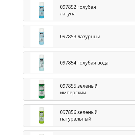
097852 голубая
лагуна
097853 лазурный
097854 голубая вода
097855 зеленый
имперский
097856 зеленый
натуральный