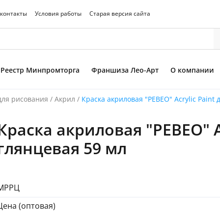
 контакты
Условия работы
Старая версия сайта
Реестр Минпромторга
Франшиза Лео-Арт
О компании
для рисования
/
Акрил
/
Краска акриловая "PEBEO" Acrylic Paint 
Краска акриловая "PEBEO" Ac
то товара
глянцевая 59 мл
МРРЦ
Цена (оптовая)