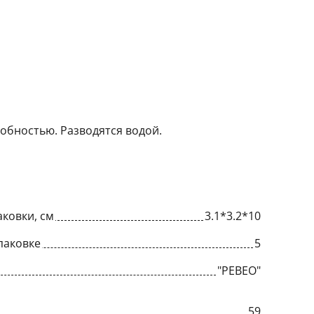
обностью. Разводятся водой.
ковки, см
3.1*3.2*10
паковке
5
"PEBEO"
59