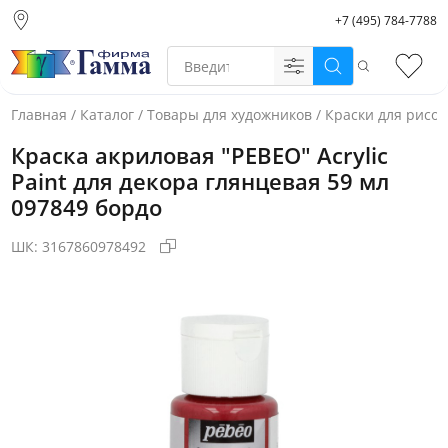
+7 (495) 784-7788
Москва (основной
склад)
Поиск
Избр
Санкт-Петербург
Новосибирск
Главная
/
Каталог
/
Товары для художников
/
Краски для рисо
Нижний Новгород
Краска акриловая "PEBEO" Acrylic
Екатеринбург
Paint для декора глянцевая 59 мл
097849 бордо
ШК:
3167860978492
Фото товара