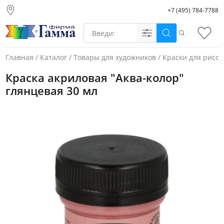
+7 (495) 784-7788
Москва (основной
склад)
Поиск
Избр
Санкт-Петербург
Новосибирск
Главная
/
Каталог
/
Товары для художников
/
Краски для рисо
Нижний Новгород
Краска акриловая "Аква-колор"
Екатеринбург
глянцевая 30 мл
Фото товара