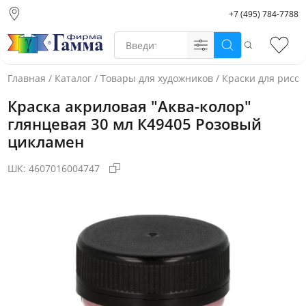
+7 (495) 784-7788
Москва (основной
склад)
Поиск
Избр
Санкт-Петербург
Новосибирск
Главная
/
Каталог
/
Товары для художников
/
Краски для рисо
Нижний Новгород
Краска акриловая "Аква-колор"
Екатеринбург
глянцевая 30 мл К49405 Розовый
цикламен
ШК:
4607016004747
Фото товара