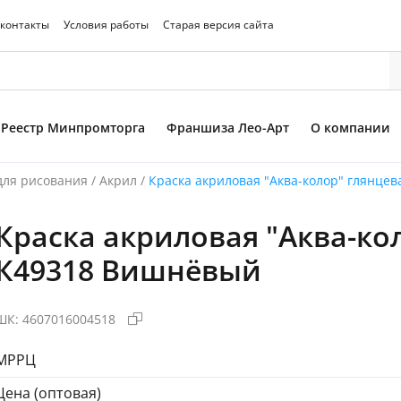
 контакты
Условия работы
Старая версия сайта
Реестр Минпромторга
Франшиза Лео-Арт
О компании
для рисования
/
Акрил
/
Краска акриловая "Аква-колор" глянце
Краска акриловая "Аква-ко
то товара
К49318 Вишнёвый
ШК:
4607016004518
МРРЦ
Цена (оптовая)