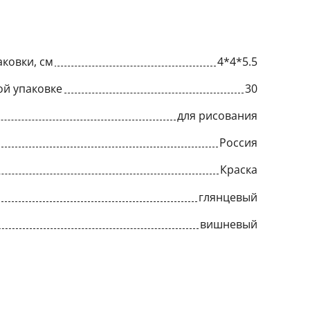
ковки, см
4*4*5.5
ой упаковке
30
для рисования
Россия
Краска
глянцевый
вишневый