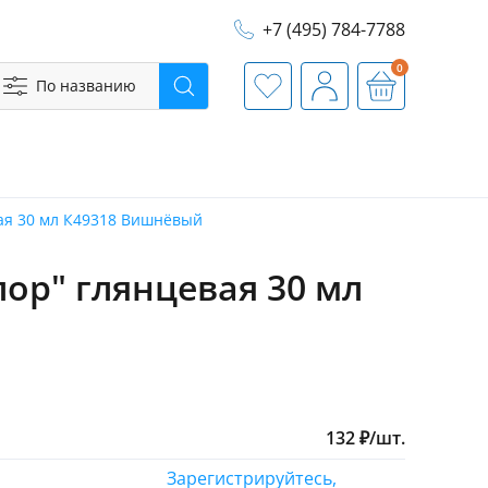
+7 (495) 784-7788
0
По названию
Поиск
Избранное
Профиль
Корзина
вая 30 мл К49318 Вишнёвый
лор" глянцевая 30 мл
132
₽
/
шт.
Зарегистрируйтесь,