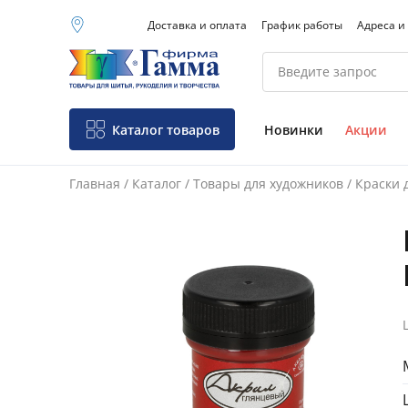
Доставка и оплата
График работы
Адреса и
Москва (основной
склад)
Санкт-Петербург
Новосибирск
Нижний Новгород
Каталог товаров
Новинки
Акции
Екатеринбург
Главная
/
Каталог
/
Товары для художников
/
Краски 
Фо