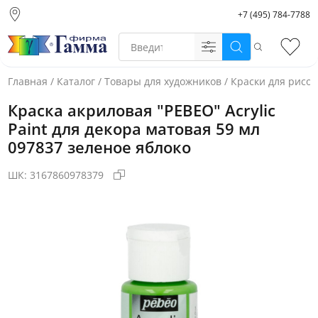
+7 (495) 784-7788
Москва (основной
склад)
Поиск
Избр
Санкт-Петербург
Новосибирск
Главная
/
Каталог
/
Товары для художников
/
Краски для рисо
Нижний Новгород
Краска акриловая "PEBEO" Acrylic
Екатеринбург
Paint для декора матовая 59 мл
097837 зеленое яблоко
ШК:
3167860978379
Фото товара