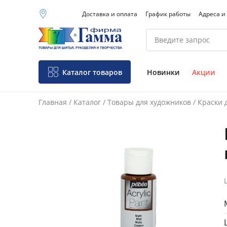
Доставка и оплата
График работы
Адреса и
Москва (основной
склад)
Санкт-Петербург
Новосибирск
Нижний Новгород
Каталог товаров
Новинки
Акции
Екатеринбург
Главная
/
Каталог
/
Товары для художников
/
Краски 
Фо