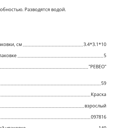
обностью. Разводятся водой.
ковки, см
3.4*3.1*10
паковке
5
"PEBEO"
59
Краска
взрослый
097816