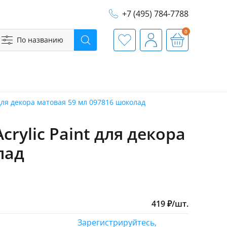
+7 (495) 784-7788
0
По названию
Поиск
Избранное
Профиль
Корзина
 для декора матовая 59 мл 097816 шоколад
rylic Paint для декора
лад
419
₽
/
шт.
Зарегистрируйтесь,