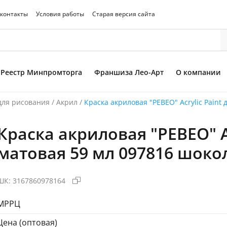
 контакты
Условия работы
Старая версия сайта
Реестр Минпромторга
Франшиза Лео-Арт
О компании
для рисования
/
Акрил
/
Краска акриловая "PEBEO" Acrylic Paint
Краска акриловая "PEBEO" Ac
то товара
матовая 59 мл 097816 шоко
ШК:
3167860978164
МРРЦ
Цена (оптовая)