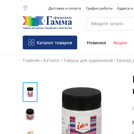
Доставка и оплата
График работы
Адреса и
Москва (основной
склад)
Санкт-Петербург
Новосибирск
Нижний Новгород
Каталог товаров
Новинки
Акции
Екатеринбург
Главная
/
Каталог
/
Товары для художников
/
Краски 
Фо