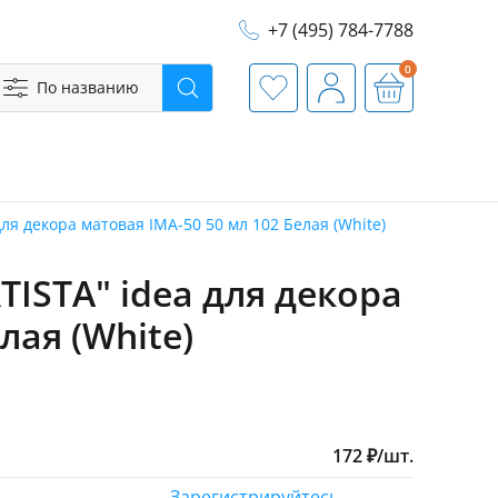
+7 (495) 784-7788
0
По названию
Поиск
Избранное
Профиль
Корзина
ля декора матовая IMA-50 50 мл 102 Белая (White)
TISTA" idea для декора
лая (White)
172
₽
/
шт.
Зарегистрируйтесь,