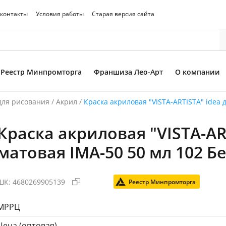
 контакты
Условия работы
Старая версия сайта
Реестр Минпромторга
Франшиза Лео-Арт
О компании
для рисования
/
Акрил
/
Краска акриловая "VISTA-ARTISTA" idea д
Краска акриловая "VISTA-AR
то товара
матовая IMA-50 50 мл 102 Бе
ШК:
4680269905139
Реестр Минпромторга
МРРЦ
Цена (оптовая)