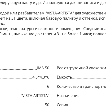
оделирующую пасту и др. Используются для живописи и д
дой или разбавителем "VISTA-ARTISTA" для художестве
тоит из 31 цвета, включая базовую палитру и оттенки, и
нс.
аски, температуры и влажности помещения. Средние зн
 мин. , высыхание до степени 3 - не более 1 часа; полно
IMA-50
Вес отгрузочной упаковки,
4.3*4.3*6
Ёмкость
6
Количество в транспортн
"VISTA-ARTISTA"
Назначение
50
Серия