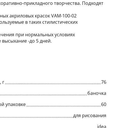
екоративно-прикладного творчества. Подходят
нных акриловых красок VAM-100-02
спользуемые в таких стилистических
ачения при нормальных условиях
е высыхание -до 5 дней.
 г
76
баночка
ой упаковке
60
для рисования
idea