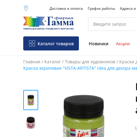
Доставка и оплата
График работы
Адреса и
Москва (основной
склад)
Санкт-Петербург
Новосибирск
Нижний Новгород
Каталог товаров
Новинки
Акции
Екатеринбург
Главная
/
Каталог
/
Товары для художников
/
Краски 
Краска акриловая "VISTA-ARTISTA" idea для декора ма
Фо