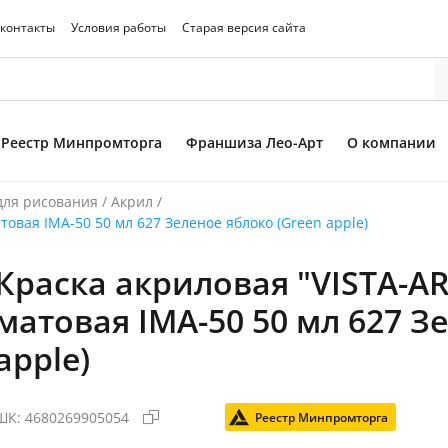
 контакты
Условия работы
Старая версия сайта
Реестр Минпромторга
Франшиза Лео-Арт
О компании
для рисования
/
Акрил
/
товая IMA-50 50 мл 627 Зеленое яблоко (Green apple)
Краска акриловая "VISTA-AR
то товара
матовая IMA-50 50 мл 627 З
apple)
ШК:
4680269905054
Реестр Минпромторга