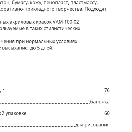
он, бумагу, кожу, пенопласт, пластмассу,
екоративно-прикладного творчества. Подходят
нных акриловых красок VAM-100-02
спользуемые в таких стилистических
ачения при нормальных условиях
е высыхание -до 5 дней.
 г
76
баночка
ой упаковке
60
для рисования