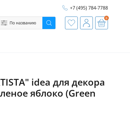
+7 (495) 784-7788
0
По названию
Поиск
Избранное
Профиль
Корзина
TISTA" idea для декора
еленое яблоко (Green