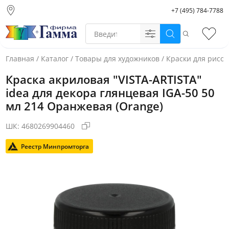
+7 (495) 784-7788
Москва (основной
склад)
Поиск
Избр
Санкт-Петербург
Новосибирск
Главная
/
Каталог
/
Товары для художников
/
Краски для рисо
Нижний Новгород
Краска акриловая "VISTA-ARTISTA"
Екатеринбург
idea для декора глянцевая IGA-50 50
мл 214 Оранжевая (Orange)
ШК:
4680269904460
Реестр Минпромторга
Фото товара