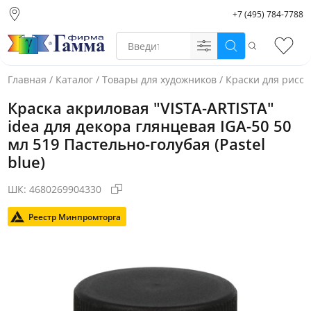
+7 (495) 784-7788
Москва (основной
склад)
Поиск
Избр
Санкт-Петербург
Новосибирск
Главная
/
Каталог
/
Товары для художников
/
Краски для рисо
Нижний Новгород
Краска акриловая "VISTA-ARTISTA"
Екатеринбург
idea для декора глянцевая IGA-50 50
мл 519 Пастельно-голубая (Pastel
blue)
ШК:
4680269904330
Реестр Минпромторга
Фото товара